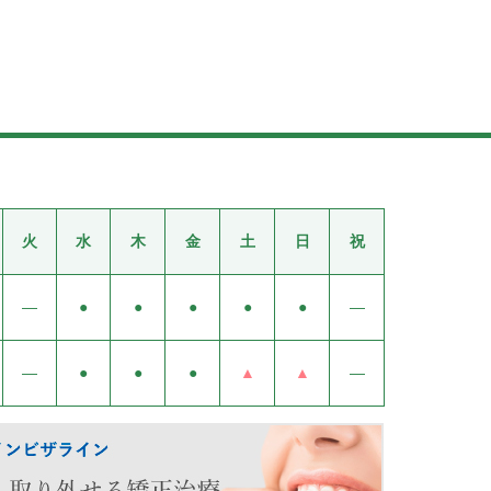
火
水
木
金
土
日
祝
—
●
●
●
●
●
—
—
●
●
●
▲
▲
—