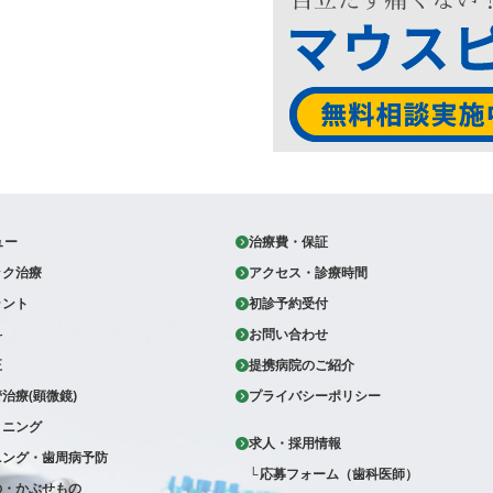
ュー
治療費・保証
ック治療
アクセス・診療時間
ラント
初診予約受付
科
お問い合わせ
正
提携病院のご紹介
治療(顕微鏡)
プライバシーポリシー
トニング
求人・採用情報
ニング・歯周病予防
応募フォーム（歯科医師）
の・かぶせもの