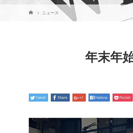
ニュース
年末年始
Tweet
Share
+1
Hatena
Pocket